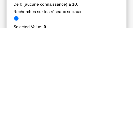
De 0 (aucune connaissance) à 10.
Recherches sur les réseaux sociaux
Selected Value:
0
De 0 (aucune connaissance) à 10.
Géolocalisation
Selected Value:
0
De 0 (aucune connaissance) à 10.
L'OSINT en général
Selected Value:
0
De 0 (aucune connaissance) à 10.
Avez-vous un commentaire
Envoyer
RETOUR À L'ACCUEIL