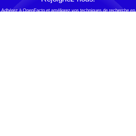
Adhérez à OpenFacto et améliorez vos techniques de recherche en
sources ouvertes.
ADHÉRER
NOUS CONTACTER
Association Loi 1901 déclarée en Préfecture (75) W751251080
le 31 janvier 2019.
N° SIREN : 848 588 430
Menu