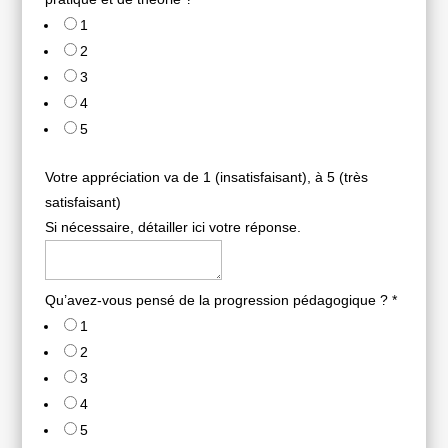
1
2
3
4
5
Votre appréciation va de 1 (insatisfaisant), à 5 (très
satisfaisant)
Si nécessaire, détailler ici votre réponse.
Qu’avez-vous pensé de la progression pédagogique ?
*
1
2
3
4
5