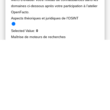
domaines ci-dessous après votre participation à l’atelier
OpenFacto.
Aspects théoriques et juridiques de l'OSINT
Selected Value:
0
Maîtrise de moteurs de recherches
Selected Value:
0
Recherches sur les réseaux sociaux
Selected Value:
0
Géolocalisation
Selected Value:
0
L'OSINT en général
Selected Value:
0
Website
Envoyer