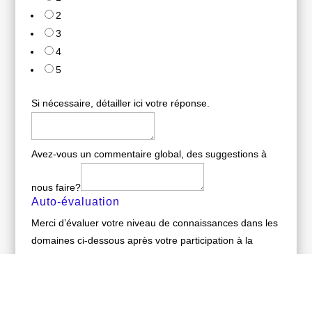
2
3
4
5
Si nécessaire, détailler ici votre réponse.
Avez-vous un commentaire global, des suggestions à
nous faire?
Auto-évaluation
Merci d’évaluer votre niveau de connaissances dans les
domaines ci-dessous après votre participation à la
formation géolocalisation niveau 2 d’OpenFacto
L'enquête financière/entreprises en général
Selected Value:
0