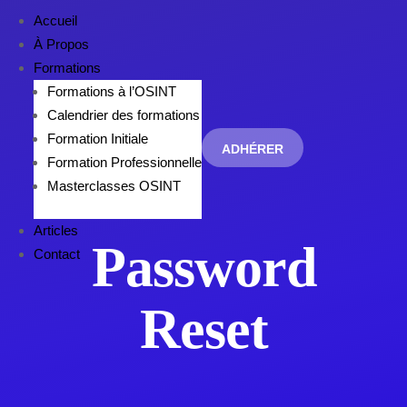
Accueil
À Propos
Formations
Formations à l’OSINT
Calendrier des formations
Formation Initiale
ADHÉRER
Formation Professionnelle
Masterclasses OSINT
Articles
Password
Contact
Reset