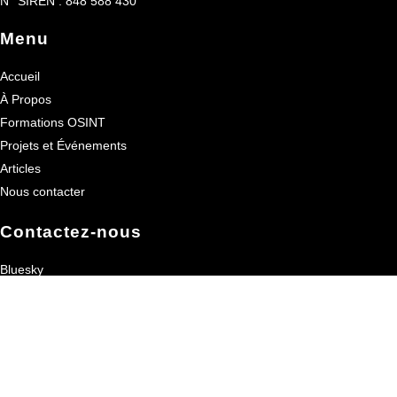
N° SIREN : 848 588 430
Menu
Accueil
À Propos
Formations OSINT
Projets et Événements
Articles
Nous contacter
Contactez-nous
Bluesky
Linkedin
X/Twitter
contact@openfacto.fr
Confidentialité