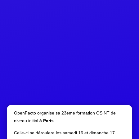
OpenFacto organise sa 23eme formation OSINT de
niveau initial
à Paris
.
Celle-ci se déroulera les samedi 16 et dimanche 17