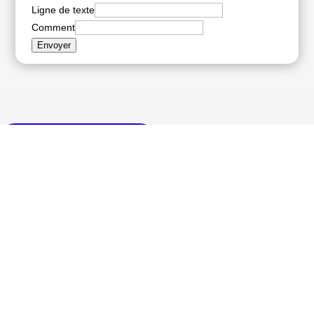
Ligne de texte
Comment
Envoyer
VOIR TOUS LES PROJETS
Rejoignez notre mission.
Adhérez à OpenFacto, et faites de l’OSINT un standard en France.