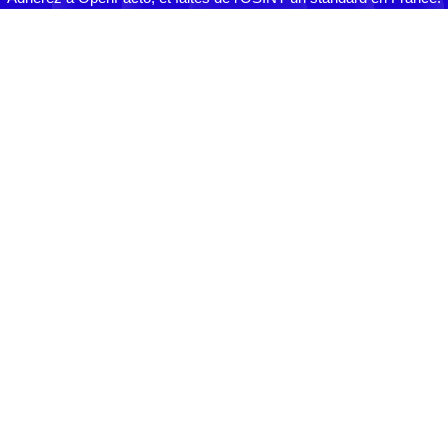
ADHÉRER
NOUS CONTACTER
Association Loi 1901 déclarée en Préfecture (75) W751251080
le 31 janvier 2019.
N° SIREN : 848 588 430
Menu
Accueil