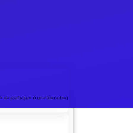
té de participer à une formation
.