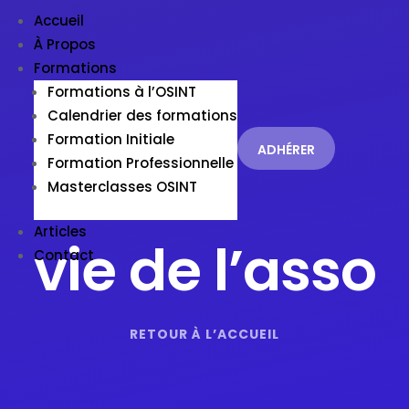
Accueil
À Propos
Formations
Formations à l’OSINT
Calendrier des formations
Formation Initiale
ADHÉRER
Formation Professionnelle
Masterclasses OSINT
Articles
vie de l’asso
Contact
RETOUR À L’ACCUEIL