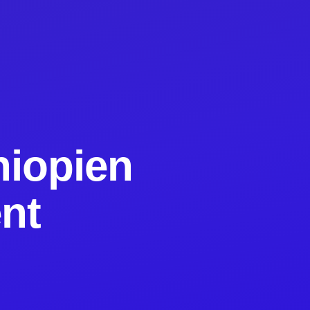
hiopien
nt