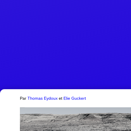
Par
Thomas Eydoux
et
Elie Guckert