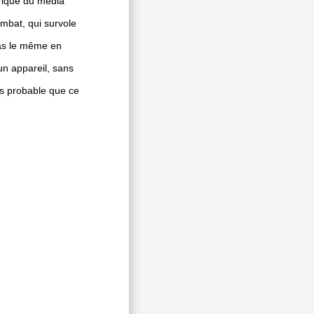
arique du média
mbat, qui survole
pas le même en
n appareil, sans
ns probable que ce