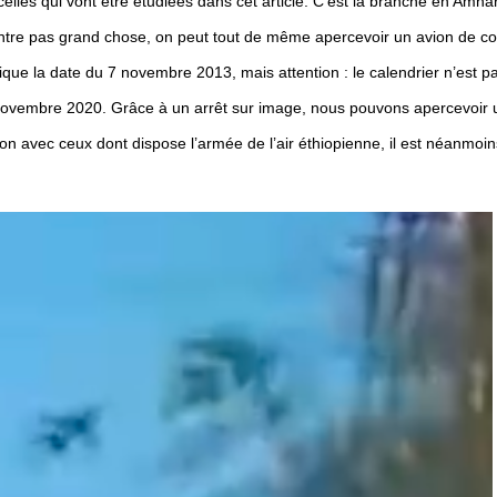
celles qui vont être étudiées dans cet article. C’est la branche en Amh
montre pas grand chose, on peut tout de même apercevoir un avion de co
dique la date du 7 novembre 2013, mais attention : le calendrier n’est 
novembre 2020. Grâce à un arrêt sur image, nous pouvons apercevoir u
ison avec ceux dont dispose l’armée de l’air éthiopienne, il est néanmoi