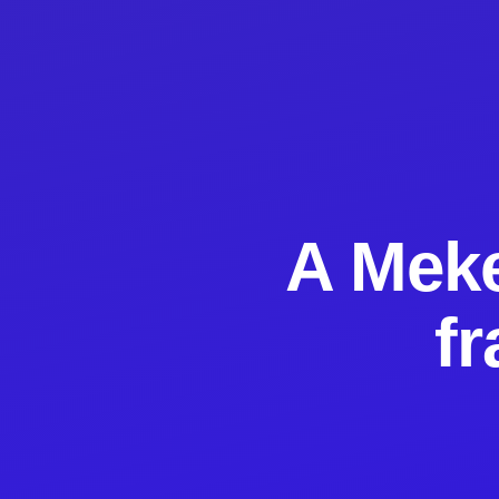
A Meke
f