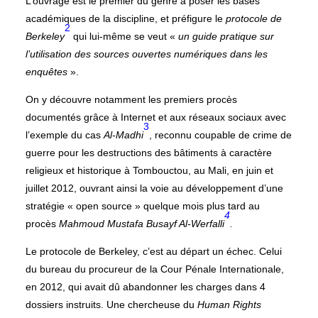
L’ouvrage est le premier du genre à poser les bases
académiques de la discipline, et préfigure le
protocole de
2
Berkeley
qui lui-même se veut «
un guide pratique sur
l’utilisation des sources ouvertes numériques dans les
enquêtes
».
On y découvre notamment les premiers procès
documentés grâce à Internet et aux réseaux sociaux avec
3
l’exemple du cas
Al-Madhi
, reconnu coupable de crime de
guerre pour les destructions des bâtiments à caractère
religieux et historique à Tombouctou, au Mali, en juin et
juillet 2012, ouvrant ainsi la voie au développement d’une
stratégie « open source » quelque mois plus tard au
4
procès
Mahmoud Mustafa Busayf Al-Werfalli
.
Le protocole de Berkeley, c’est au départ un échec. Celui
du bureau du procureur de la Cour Pénale Internationale,
en 2012, qui avait dû abandonner les charges dans 4
dossiers instruits. Une chercheuse du
Human Rights