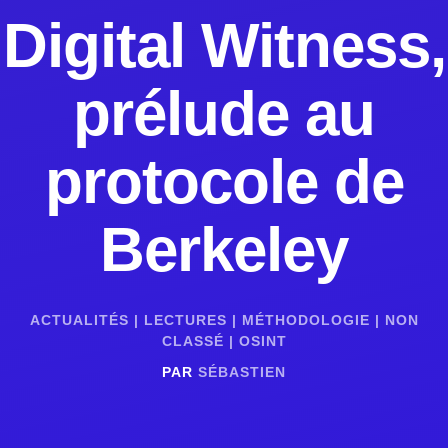
Digital Witness,
prélude au
protocole de
Berkeley
ACTUALITÉS
|
LECTURES
|
MÉTHODOLOGIE
|
NON
CLASSÉ
|
OSINT
PAR
SÉBASTIEN