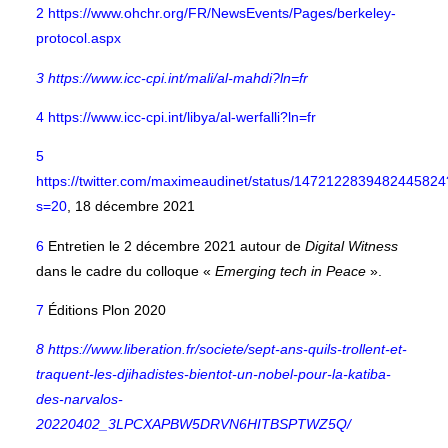
2 https://www.ohchr.org/FR/NewsEvents/Pages/berkeley-
protocol.aspx
3
https://www.icc-cpi.int/mali/al-mahdi?ln=fr
4
https://www.icc-cpi.int/libya/al-werfalli?ln=fr
5
https://twitter.com/maximeaudinet/status/1472122839482445824
s=20
, 18 décembre 2021
6
Entretien le 2 décembre 2021 autour de
Digital Witness
dans le cadre du colloque «
Emerging tech in Peace
».
7
Éditions Plon 2020
8 https://www.liberation.fr/societe/sept-ans-quils-trollent-et-
traquent-les-djihadistes-bientot-un-nobel-pour-la-katiba-
des-narvalos-
20220402_3LPCXAPBW5DRVN6HITBSPTWZ5Q/