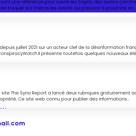
sont une référence pour suivre les trajets des avions commer
e de traquer soi-même les avions qui passent à proximité en..
epuis juillet 2021 sur un acteur clef de la désinformation fra
 ConspiracyWatch.Il présente toutefois quelques nouveaux élé
 site The Syria Report a lancé deux rubriques gratuitement acc
priété. Ce site web connu pour publier des informations...
mail.com