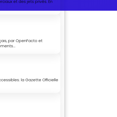
ciaux et des jets privés. En
.
nçais, par OpenFacto et
ments...
essibles: la Gazette Officielle