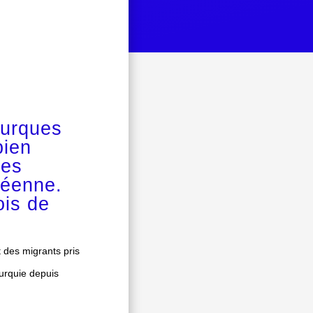
turques
bien
des
péenne.
ois de
 des migrants pris
Turquie depuis