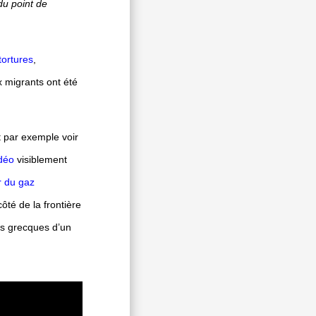
du point de
tortures
,
 migrants ont été
 par exemple voir
idéo
visiblement
 du gaz
ôté de la frontière
es grecques d’un