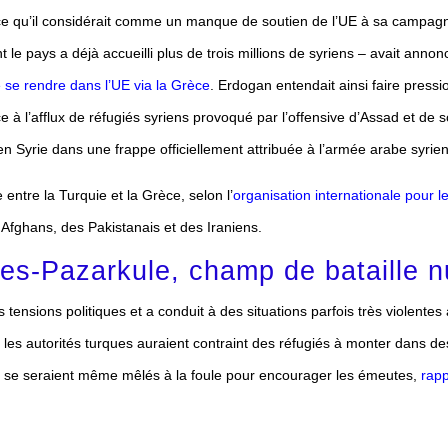
 à ce qu’il considérait comme un manque de soutien de l’UE à sa campagn
le pays a déjà accueilli plus de trois millions de syriens – avait annonc
 se rendre dans l’UE via la Grèce
. Erdogan entendait ainsi faire pressi
e à l’afflux de réfugiés syriens provoqué par l’offensive d’Assad et de s
n Syrie dans une frappe officiellement attribuée à l’armée arabe syrie
 entre la Turquie et la Grèce, selon l’
organisation internationale pour l
 Afghans, des Pakistanais et des Iraniens.
ies-Pazarkule, champ de bataille 
 tensions politiques et a conduit à des situations parfois très violentes 
es autorités turques auraient contraint des réfugiés à monter dans de
té se seraient même mêlés à la foule pour encourager les émeutes,
rapp