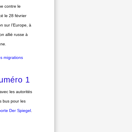
e contre le
é le 28 février
on sur l’Europe, à
on allié russe à
nne.
es migrations
numéro 1
avec les autorités
s bus pour les
orte Der Spiegel
.