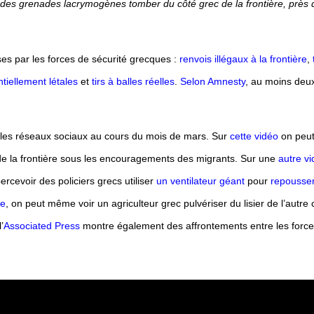
 des grenades lacrymogènes tomber du côté grec de la frontière, près 
es par les forces de sécurité grecques :
renvois illégaux à la frontière
,
tiellement létales
et
tirs à balles réelles
.
Selon Amnesty
, au moins deux
les réseaux sociaux au cours du mois de mars. Sur
cette vidéo
on peut
é de la frontière sous les encouragements des migrants. Sur une
autre v
rcevoir des policiers grecs utiliser
un ventilateur géant
pour
repousser
me
, on peut même voir un agriculteur grec pulvériser du lisier de l’autre c
’
Associated Press
montre également des affrontements entre les forc