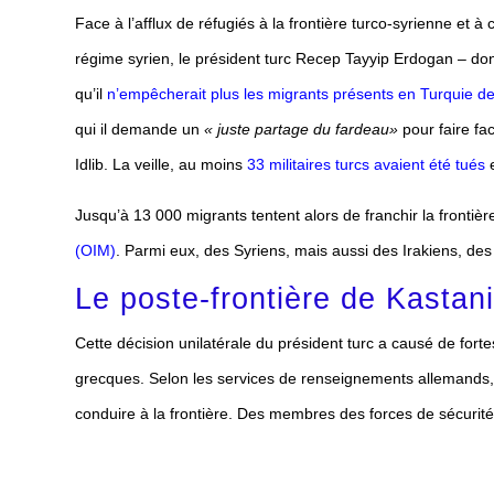
Face à l’afflux de réfugiés à la frontière turco-syrienne et
régime syrien, le président turc Recep Tayyip Erdogan – dont 
qu’il
n’empêcherait plus les migrants présents en Turquie de
qui il demande un
« juste partage du fardeau»
pour faire fac
Idlib. La veille, au moins
33 militaires turcs avaient été tués
e
Jusqu’à 13 000 migrants tentent alors de franchir la frontière
(OIM)
. Parmi eux, des Syriens, mais aussi des Irakiens, des
Le poste-frontière de Kastan
Cette décision unilatérale du président turc a causé de fortes
grecques. Selon les services de renseignements allemands, l
conduire à la frontière. Des membres des forces de sécuri