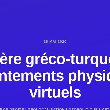
18 MAI 2020
ière gréco-turque
ontements physi
virtuels
ÊME-DROITE
|
GÉOLOCALISATION
|
GÉOPOLITIQUE
|
MÉT