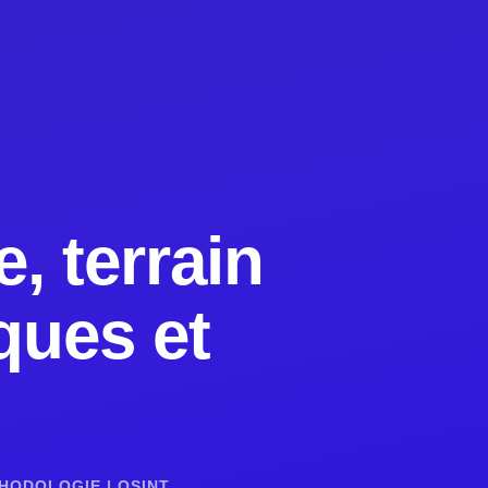
, terrain
ques et
HODOLOGIE
|
OSINT