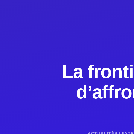
La front
d’affr
ACTUALITÉS
|
EXTR